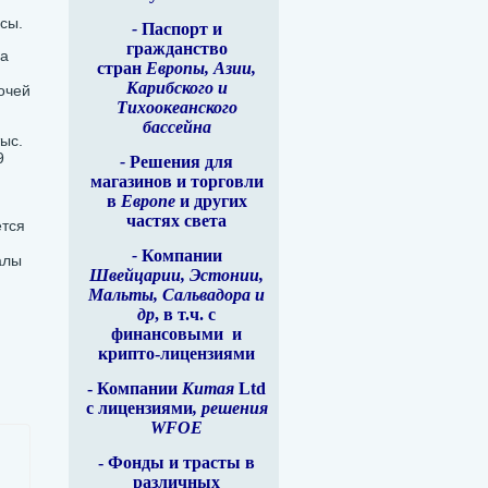
сы.
-
Паспорт и
гражданство
на
стран
Европы, Азии,
Карибского и
ночей
Тихоокеанского
бассейна
тыс.
9
-
Решения для
магазинов и торговли
в
Европе
и других
частях света
ется
-
Компании
алы
Швейцарии, Эстонии,
Мальты, Сальвадора и
др
, в т.ч. с
финансовыми
и
крипто-лицензиями
- Компании
Китая
Ltd
с лицензиями
, решения
WFOE
- Фонды и трасты в
различных