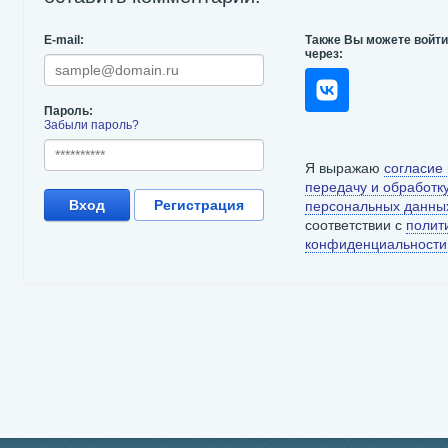
itcoin Cash
$ 214.51
BNB
$ 594.68
Dogecoin
$ 0.06
PTORANK
BCH
2.1%
BNB
-0.7%
DOGE
0.07%
E-mail:
Также Вы можете войт
через:
Пароль:
Забыли пароль?
Я выражаю
согласие
передачу и обработк
Вход
Регистрация
персональных данны
соответствии с
полит
конфиденциальности