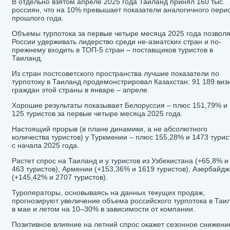
В отдельно взятом апреле 2025 года Таиланд принял 160 тыс.
россиян, что на 10% превышает показатели аналогичного пери
прошлого года.
Объемы турпотока за первые четыре месяца 2025 года позвол
России удерживать лидерство среди не-азиатских стран и по-
прежнему входить в ТОП-5 стран – поставщиков туристов в
Таиланд.
Из стран постсоветского пространства лучшие показатели по
турпотоку в Таиланд продемонстрировал Казахстан: 91 189 виз
граждан этой страны в январе – апреле.
Хорошие результаты показывает Белоруссия – плюс 151,79% и
125 туристов за первые четыре месяца 2025 года.
Настоящий прорыв (в плане динамики, а не абсолютного
количества туристов) у Туркмении – плюс 155,28% и 1473 турис
с начала 2025 года.
Растет спрос на Таиланд и у туристов из Узбекистана (+65,8% и
463 туристов), Армении (+153,36% и 1619 туристов), Азербайд
(+145,42% и 2707 туристов).
Туроператоры, основываясь на данных текущих продаж,
прогнозируют увеличение объема российского турпотока в Таи
в мае и летом на 10–30% в зависимости от компании.
Позитивное влияние на летний спрос окажет сезонное снижени