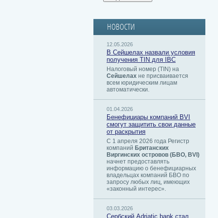
НОВОСТИ
12.05.2026
В Сейшелах назвали условия
получения TIN для IBC
Налоговый номер (TIN) на
Сейшелах
не присваивается
всем юридическим лицам
автоматически.
01.04.2026
Бенефициары компаний BVI
смогут защитить свои данные
от раскрытия
С 1 апреля 2026 года Регистр
компаний
Британских
Виргинских островов (БВО, BVI)
начнет предоставлять
информацию о бенефициарных
владельцах компаний БВО по
запросу любых лиц, имеющих
«законный интерес».
03.03.2026
Сербский ​Adriatic bank стал