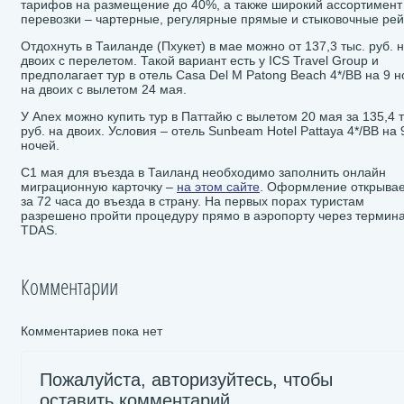
тарифов на размещение до 40%, а также широкий ассортимент
перевозки – чартерные, регулярные прямые и стыковочные рей
Отдохнуть в Таиланде (Пхукет) в мае можно от 137,3 тыс. руб. 
двоих с перелетом. Такой вариант есть у ICS Travel Group и
предполагает тур в отель Casa Del M Patong Beach 4*/BB на 9 
на двоих с вылетом 24 мая.
У Anex можно купить тур в Паттайю с вылетом 20 мая за 135,4 
руб. на двоих. Условия – отель Sunbeam Hotel Pattaya 4*/BB на 
ночей.
С1 мая для въезда в Таиланд необходимо заполнить онлайн
миграционную карточку –
на этом сайте
. Оформление открыва
за 72 часа до въезда в страну. На первых порах туристам
разрешено пройти процедуру прямо в аэропорту через термин
TDAS.
Комментарии
Комментариев пока нет
Пожалуйста, авторизуйтесь, чтобы
оставить комментарий.