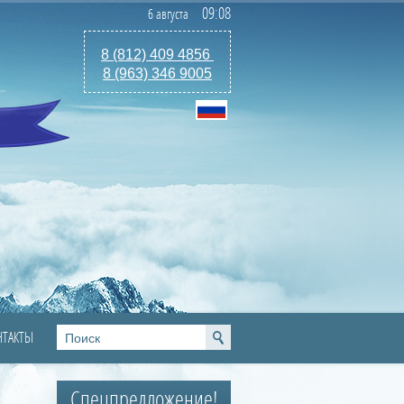
09
:
08
6 августа
8 (812) 409 4856
8 (963) 346 9005
НТАКТЫ
Спецпредложение!