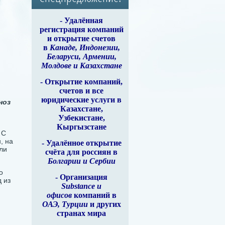
-
Удалённая
регистрация компаний
и открытие счетов
в
Канаде, Индонезии,
Беларуси, Армении,
Молдове и Казахстане
- Открытие компаний,
счетов и все
юридические услуги в
ноз
Казахстане,
Узбекистане,
Кыргызстане
 С
, на
- Удалённое открытие
ли
счёта для россиян в
Болгарии и Сербии
о
- Организация
 из
Substance и
офисов
компаний в
ОАЭ, Турции
и других
странах мира