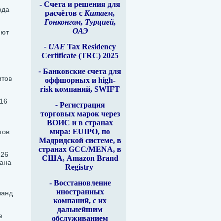
- Счета и решения для
ода
расчётов с
Китаем,
Гонконгом, Турцией,
ОАЭ
яют
- UAE
Tax Residency
Certificate (TRC) 2025
-
Банковские счета для
итов
оффшорных и high-
risk компаний, SWIFT
 16
-
Регистрация
торговых марок через
ВОИС и в странах
мира: EUIPO, по
тов
Мадридской системе, в
странах GCC/MENA, в
 26
США, Amazon Brand
жана
Registry
- Восстановление
иностранных
ланд
компаний, с их
дальнейшим
е
обслуживанием