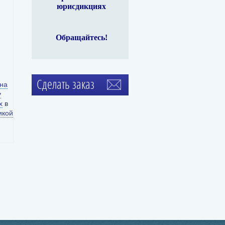
юрисдикциях
99
Ethereum
$ 1,913
Litecoin
$ 45.05
Moner
ETH
2.37%
LTC
0.47%
XMR
и
Обращайтесь!
Сделать заказ
 на
у
х
в
икой