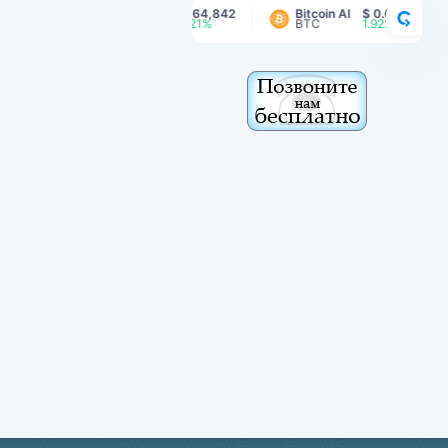
Bitcoin
$ 64,842
Bitcoin AI
$ 0.00169
B
CRY
BTC
1.21%
BTC
1.92%