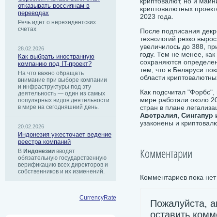
криптовалют, но и майн
отказывать россиянам в
криптовалютных проект
переводах
2023 года.
Речь идет о нерезидентских
счетах
После подписания декр
технологий резко вырос
увеличилось до 388, пр
28.02.2026
году. Тем не менее, ка
Как выбрать иностранную
сохраняются определен
компанию под IT-проект?
тем, что в Беларуси по
На что важно обращать
области криптовалютны
внимание при выборе компании
и инфраструктуры под эту
Как подсчитал "Форбс",
деятельность — один из самых
мире работали около 2
популярных видов деятельности
в мире на сегодняшний день.
стран в плане легализ
Австралия, Сингапур 
узаконены и криптовалю
20.02.2026
Индонезия ужесточает ведение
реестра компаний
Комментарии
В
Индонезии
вводят
обязательную государственную
верификацию всех директоров и
собственников и их изменений.
Комментариев пока нет
CurrencyRate
Пожалуйста, а
оставить комм