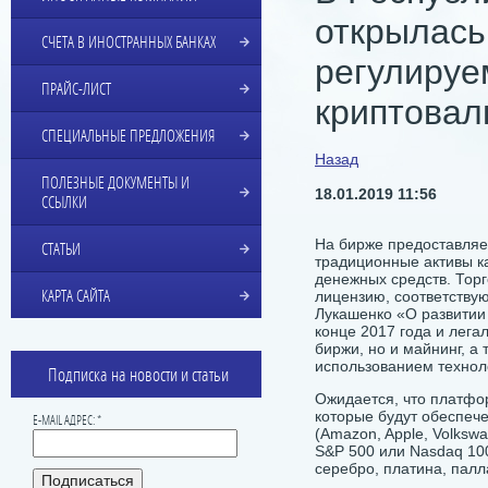
открылась
СЧЕТА В ИНОСТРАННЫХ БАНКАХ
регулируе
ПРАЙС-ЛИСТ
криптовал
СПЕЦИАЛЬНЫЕ ПРЕДЛОЖЕНИЯ
Назад
ПОЛЕЗНЫЕ ДОКУМЕНТЫ И
18.01.2019 11:56
ССЫЛКИ
На бирже предоставляе
СТАТЬИ
традиционные активы к
денежных средств. Тор
КАРТА САЙТА
лицензию, соответству
Лукашенко «О развитии
конце 2017 года и лег
биржи, но и майнинг, а
использованием технол
Подписка на новости и статьи
Ожидается, что платфор
которые будут обеспеч
E-MAIL АДРЕС: *
(Amazon, Apple, Volksw
S&P 500 или Nasdaq 100
серебро, платина, палла