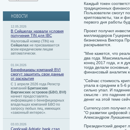
Каждый токен соответс
традиционных финансов
Пользователи смогут по
НОВОСТИ
криптовалюты, так и фи
первого дня работы буд
12.05.2026
Проект получил инвести
В Сейшелах назвали условия
миллиардеров Гуцериев
получения TIN для IBC
бизнесмена Виктора Пр
Налоговый номер (TIN) на
раскрывается.
Сейшелах
не присваивается
всем юридическим лицам
"Мне кажется, что реал
автоматически.
два года. Максимальны
конец 2017 года, и я д
01.04.2026
тогда делали основные 
Бенефициары компаний BVI
финансовый аналитик к
смогут защитить свои данные
от раскрытия
"Сейчас стоимость кри
С 1 апреля 2026 года Регистр
упала в среднем в 5-6 
компаний
Британских
сильно упал. И падение
Виргинских островов (БВО, BVI)
смысле - это падение 
начнет предоставлять
денег на этой теме сейч
информацию о бенефициарных
владельцах компаний БВО по
Currency.com получил л
запросу любых лиц, имеющих
"О развитии цифровой 
«законный интерес».
Александром Лукашенко 
03.03.2026
Президентский декрет л
Сербский ​Adriatic bank стал