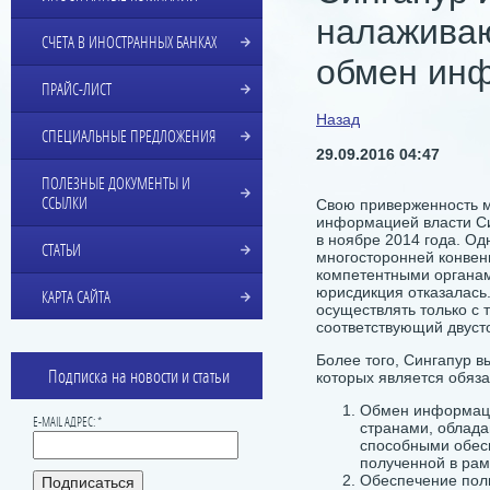
налаживаю
СЧЕТА В ИНОСТРАННЫХ БАНКАХ
обмен ин
ПРАЙС-ЛИСТ
Назад
СПЕЦИАЛЬНЫЕ ПРЕДЛОЖЕНИЯ
29.09.2016 04:47
ПОЛЕЗНЫЕ ДОКУМЕНТЫ И
ССЫЛКИ
Свою приверженность 
информацией власти Си
в ноябре 2014 года. Од
СТАТЬИ
многосторонней конвен
компетентными органам
юрисдикция отказалась
КАРТА САЙТА
осуществлять только с 
соответствующий двуст
Более того, Сингапур в
Подписка на новости и статьи
которых является обяза
Обмен информаци
E-MAIL АДРЕС: *
странами, облад
способными обес
полученной в рам
Обеспечение пол