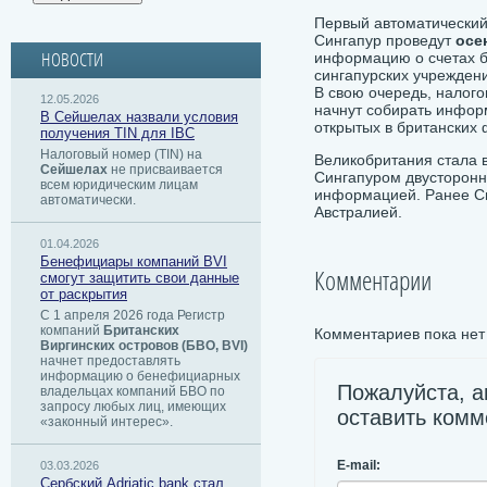
Первый автоматически
Сингапур проведут
осе
информацию о счетах б
НОВОСТИ
сингапурских учрежден
В свою очередь, налого
12.05.2026
начнут собирать инфор
В Сейшелах назвали условия
открытых в британских
получения TIN для IBC
Налоговый номер (TIN) на
Великобритания стала в
Сейшелах
не присваивается
Сингапуром двусторонн
всем юридическим лицам
информацией. Ранее Си
автоматически.
Австралией.
01.04.2026
Бенефициары компаний BVI
Комментарии
смогут защитить свои данные
от раскрытия
С 1 апреля 2026 года Регистр
компаний
Британских
Комментариев пока нет
Виргинских островов (БВО, BVI)
начнет предоставлять
информацию о бенефициарных
Пожалуйста, а
владельцах компаний БВО по
запросу любых лиц, имеющих
оставить комм
«законный интерес».
E-mail:
03.03.2026
Сербский ​Adriatic bank стал