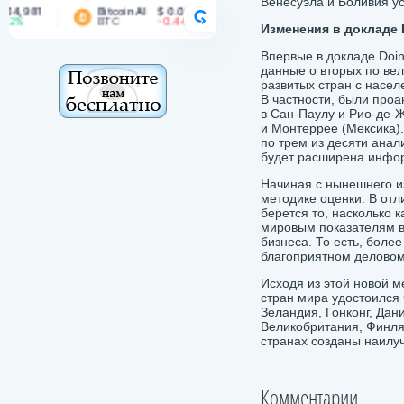
Венесуэла и Боливия у
981
Bitcoin AI
$ 0.00171
Bitcoin Cash
$ 215.35
CRYPTORANK
BTC
-0.44%
BCH
-0.58%
Изменения в докладе 
Впервые в докладе Doin
данные о вторых по ве
развитых стран с насе
В частности, были про
в Сан-Паулу и Рио-де-Ж
и Монтеррее (Мексика)
по трем из десяти ана
будет расширена инфо
Начиная с нынешнего из
методике оценки. В отл
берется то, насколько 
мировым показателям в
бизнеса. То есть, боле
благоприятном деловом
Исходя из этой новой м
стран мира удостоился
Зеландия, Гонконг, Дан
Великобритания, Финлян
странах созданы наилу
Комментарии