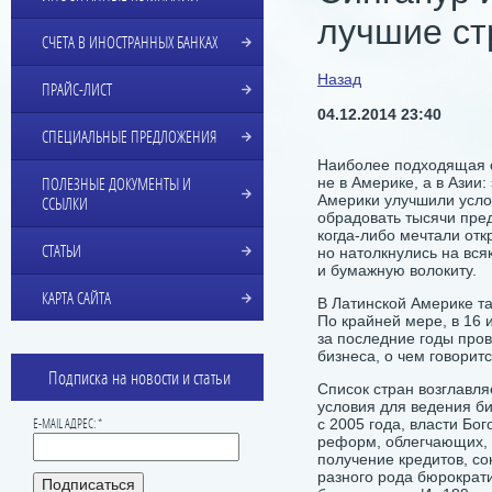
лучшие ст
СЧЕТА В ИНОСТРАННЫХ БАНКАХ
Назад
ПРАЙС-ЛИСТ
04.12.2014 23:40
СПЕЦИАЛЬНЫЕ ПРЕДЛОЖЕНИЯ
Наиболее подходящая с
не в Америке, а в Азии:
ПОЛЕЗНЫЕ ДОКУМЕНТЫ И
Америки улучшили усло
ССЫЛКИ
обрадовать тысячи пре
когда-либо мечтали отк
СТАТЬИ
но натолкнулись на вс
и бумажную волокиту.
КАРТА САЙТА
В Латинской Америке т
По крайней мере, в 16 
за последние годы про
бизнеса, о чем говоритс
Подписка на новости и статьи
Список стран возглавля
условия для ведения би
с 2005 года, власти Бо
E-MAIL АДРЕС: *
реформ, облегчающих, в
получение кредитов, с
разного рода бюрократ