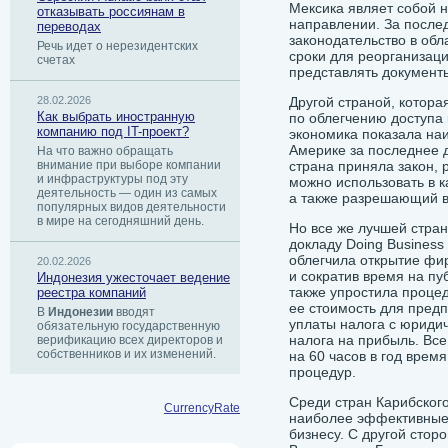
Мексика являет собой 
отказывать россиянам в
направлении. За после
переводах
законодательство в обл
Речь идет о нерезидентских
сроки для реорганизац
счетах
представлять документы
28.02.2026
Другой страной, котор
Как выбрать иностранную
по облегчению доступа 
компанию под IT-проект?
экономика показала на
Америке за последнее 
На что важно обращать
внимание при выборе компании
страна приняла закон,
и инфраструктуры под эту
можно использовать в к
деятельность — один из самых
а также разрешающий в
популярных видов деятельности
в мире на сегодняшний день.
Но все же лучшей стра
докладу Doing Business
облегчила открытие фи
20.02.2026
и сократив время на п
Индонезия ужесточает ведение
также упростила проце
реестра компаний
ее стоимость для пред
В
Индонезии
вводят
уплаты налога с юридич
обязательную государственную
налога на прибыль. Все
верификацию всех директоров и
собственников и их изменений.
на 60 часов в год врем
процедур.
Среди стран Карибског
CurrencyRate
наиболее эффективные
бизнесу. С другой сторо