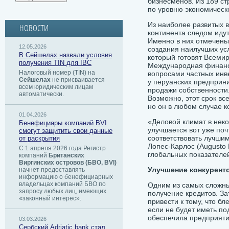
бизнесменов. Из 189 с
по уровню экономическо
Из наиболее развитых 
НОВОСТИ
континента следом идут
Именно в них отмечены
12.05.2026
создания наилучших усл
В Сейшелах назвали условия
который готовят Всемир
получения TIN для IBC
Международная финанс
Налоговый номер (TIN) на
вопросами частных инв
Сейшелах
не присваивается
у перуанских предприн
всем юридическим лицам
продажи собственности.
автоматически.
Возможно, этот срок в
но он в любом случае к
01.04.2026
«Деловой климат в нек
Бенефициары компаний BVI
улучшается вот уже поч
смогут защитить свои данные
соответствовать лучши
от раскрытия
Лопес-Карлос (Augusto 
С 1 апреля 2026 года Регистр
глобальных показателе
компаний
Британских
Виргинских островов (БВО, BVI)
Улучшение конкурент
начнет предоставлять
информацию о бенефициарных
владельцах компаний БВО по
Одним из самых сложны
запросу любых лиц, имеющих
получение кредитов. З
«законный интерес».
привести к тому, что бл
если не будет иметь по
обеспечила предприяти
03.03.2026
Сербский ​Adriatic bank стал