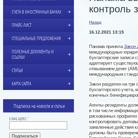
контроль 
СЧЕТА В ИНОСТРАННЫХ БАНКАХ
Назад
ПРАЙС-ЛИСТ
16.12.2021 13:15
СПЕЦИАЛЬНЫЕ ПРЕДЛОЖЕНИЯ
Панама приняла
Закон 
ПОЛЕЗНЫЕ ДОКУМЕНТЫ И
международные юридич
ССЫЛКИ
бухгалтерские записи с
адаптирует существующ
отмыванием денег (AML
СТАТЬИ
международным станда
КАРТА САЙТА
Закон разделен на три
бухгалтерского учета, 
конечных бенефициаров
Агенты-резиденты долж
Подписка на новости и статьи
в том числе информаци
рискованных профилях 
E-MAIL АДРЕС: *
контролировать деловы
заявленные действия 
должны быть проверены