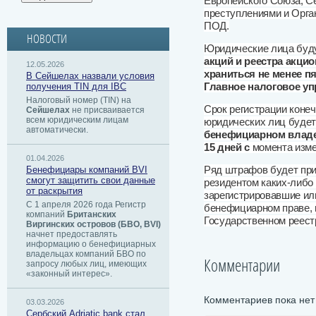
Европейского Союза, С
преступлениями и Орг
ПОД.
НОВОСТИ
Юридические лица буд
акций и реестра акци
12.05.2026
храниться не менее пя
В Сейшелах назвали условия
получения TIN для IBC
Главное налоговое у
Налоговый номер (TIN) на
Срок регистрации коне
Сейшелах
не присваивается
всем юридическим лицам
юридических лиц будет
автоматически.
бенефициарном владе
15 дней с
момента изме
01.04.2026
Бенефициары компаний BVI
Ряд штрафов будет при
смогут защитить свои данные
резидентом каких-либо 
от раскрытия
зарегистрировавшие и
С 1 апреля 2026 года Регистр
бенефициарном праве, 
компаний
Британских
Государственном реест
Виргинских островов (БВО, BVI)
начнет предоставлять
информацию о бенефициарных
владельцах компаний БВО по
Комментарии
запросу любых лиц, имеющих
«законный интерес».
Комментариев пока нет
03.03.2026
Сербский ​Adriatic bank стал