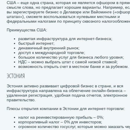
США – еще одна страна, которая не является офшором в пря
смысле слова, но предлагает хорошие варианты. Например, ес
вы зарегистрируете бизнес о Делавэре или Вайоминге («офшо
штатах»), сможете воспользоваться нулевыми местными и
федеральными налогами по принципу сквозного налогообложе
Преимущества США:
развитая инфраструктура для интернет-бизнеса;
быстрый интернет;
динамичный внутренний рынок;
доступ к международной торговле;
большое количество услуг для бизнеса любого уровня;
НДС – можно выбрать штат с самой низкой ставкой;
возможность открыть счет в местном банке и за рубежом.
ЭСТОНИЯ
Эстония активно развивает цифровой бизнес в стране, и вся
инфраструктура направлена на облегчение онлайн-бизнеса –
удаленная регистрация, удобная подача отчетов, электронное
правительство.
Плюсы открытия компании в Эстонии для интернет-торговли:
налог на реинвестированную прибыль – 0%;
корпоративный налог – 0% для инвесторов;
огромное количество госуслуг, которые можно заказать че