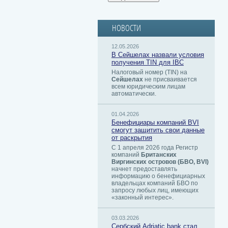
НОВОСТИ
12.05.2026
В Сейшелах назвали условия
получения TIN для IBC
Налоговый номер (TIN) на
Сейшелах
не присваивается
всем юридическим лицам
автоматически.
01.04.2026
Бенефициары компаний BVI
смогут защитить свои данные
от раскрытия
С 1 апреля 2026 года Регистр
компаний
Британских
Виргинских островов (БВО, BVI)
начнет предоставлять
информацию о бенефициарных
владельцах компаний БВО по
запросу любых лиц, имеющих
«законный интерес».
03.03.2026
Сербский ​Adriatic bank стал