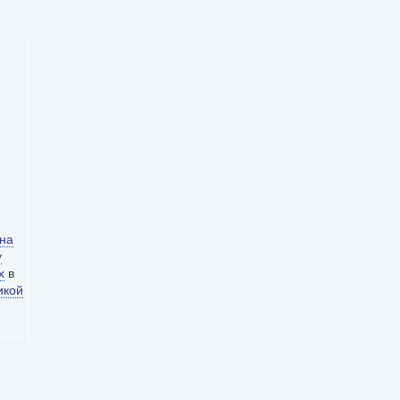
и
 на
у
х
в
икой