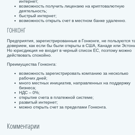
интернет;
Bitcoin Cash
$ 212.91
BNB
$ 592.55
Dogecoin
$ 0.0
PTORANK
возможность получить лицензию на криптовалютную
BCH
-0.1%
BNB
-1.75%
DOGE
-0.81
деятельность;
быстрый интернет;
возможность открыть счет в местном банке удаленно.
ГОНКОНГ
Предприятия, зарегистрированные в Гонконге, не пользуются т
доверием, как если бы были открыты в США, Канаде или Эстон
Но юрисдикция не входит в черный список ЕС, поэтому можно
действовать спокойно.
Преимущества Гонконга:
возможность зарегистрировать компанию за несколько
рабочих дней;
много местных инициатив, направленных на поддержку
бизнеса;
НДС – 0%;
открытие счета в платежной системе;
развитый интернет;
можно открыть счет за пределами Гонконга.
Комментарии