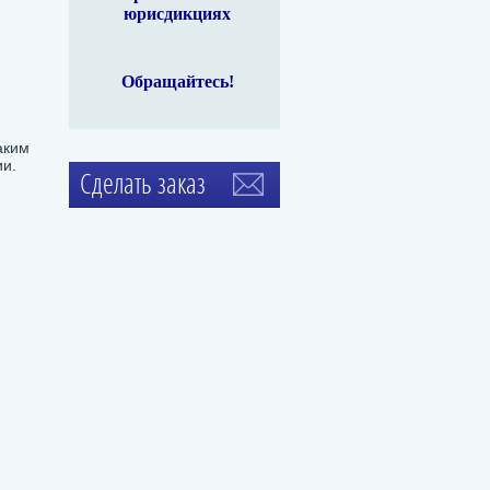
юрисдикциях
696
Ethereum
$ 1,897
Litecoin
$ 44.96
Mone
%
ETH
1.26%
LTC
-0.53%
XMR
Обращайтесь!
аким
ии.
Сделать заказ