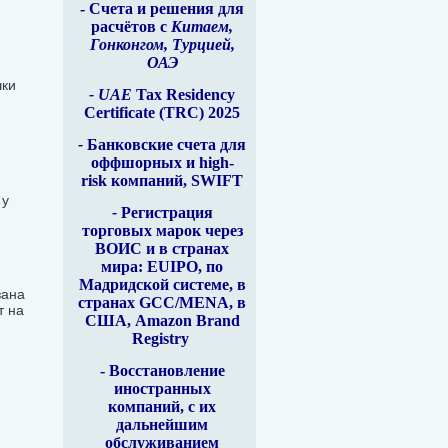
- Счета и решения для
расчётов с
Китаем,
Гонконгом, Турцией,
ОАЭ
чки
- UAE
Tax Residency
Certificate (TRC) 2025
-
Банковские счета для
оффшорных и high-
risk компаний, SWIFT
 у
-
Регистрация
торговых марок через
ВОИС и в странах
мира: EUIPO, по
Мадридской системе, в
вана
странах GCC/MENA, в
т на
США, Amazon Brand
Registry
- Восстановление
иностранных
компаний, с их
дальнейшим
обслуживанием