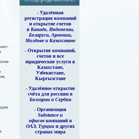
-
Удалённая
регистрация компаний
и открытие счетов
в
Канаде, Индонезии,
Беларуси, Армении,
Молдове и Казахстане
нет-
- Открытие компаний,
о
счетов и все
ногие
юридические услуги в
Казахстане,
о
Узбекистане,
ом,
Кыргызстане
- Удалённое открытие
счёта для россиян в
Болгарии и Сербии
кцию
- Организация
Substance и
офисов
компаний в
ОАЭ, Турции
и других
я
странах мира