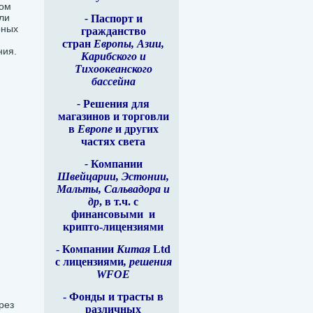
мом
ли
-
Паспорт и
рных
гражданство
стран
Европы, Азии,
ния.
Карибского и
Тихоокеанского
бассейна
-
Решения для
магазинов и торговли
в
Европе
и других
частях света
-
Компании
Швейцарии, Эстонии,
Мальты, Сальвадора и
др
, в т.ч. с
финансовыми
и
крипто-лицензиями
- Компании
Китая
Ltd
с лицензиями
, решения
WFOE
- Фонды и трасты в
рез
различных