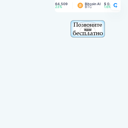
Bitcoin
$ 64,509
Bitcoin AI
$ 0.00169
CRY
BTC
0.23%
BTC
1.6%