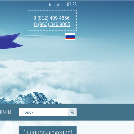
03
:
33
6 августа
8 (812) 409 4856
8 (963) 346 9005
НТАКТЫ
Спецпредложение!