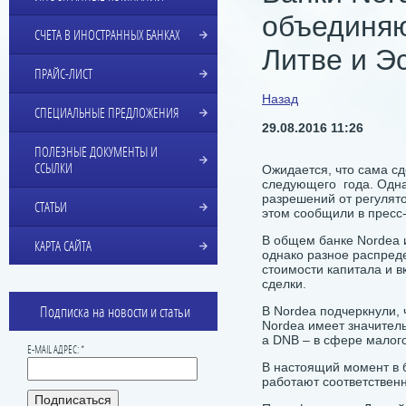
объединяю
СЧЕТА В ИНОСТРАННЫХ БАНКАХ
Литве и Э
ПРАЙС-ЛИСТ
Назад
СПЕЦИАЛЬНЫЕ ПРЕДЛОЖЕНИЯ
29.08.2016 11:26
ПОЛЕЗНЫЕ ДОКУМЕНТЫ И
ССЫЛКИ
Ожидается, что сама сд
следующего года. Одна
разрешений от регулято
СТАТЬИ
этом сообщили в пресс
В общем банке Nordea 
КАРТА САЙТА
однако разное распред
стоимости капитала и в
сделки.
Подписка на новости и статьи
В Nordea подчеркнули, ч
Nordea имеет значител
а DNB – в сфере малого
E-MAIL АДРЕС: *
В настоящий момент в 
работают соответственн