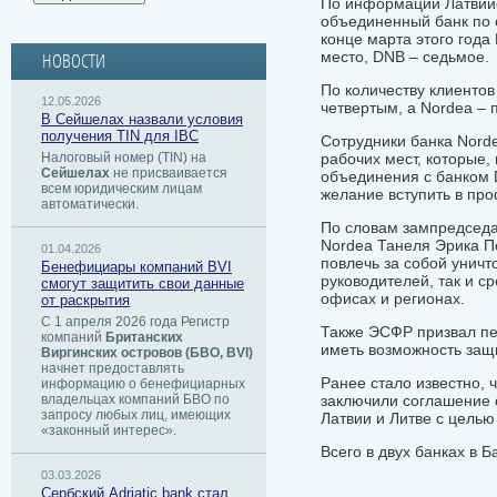
По информации Латвийс
объединенный банк по о
конце марта этого года
место, DNB – седьмое.
НОВОСТИ
По количеству клиентов
12.05.2026
четвертым, а Nordea – 
В Сейшелах назвали условия
получения TIN для IBC
Сотрудники банка Nord
Налоговый номер (TIN) на
рабочих мест, которые,
Сейшелах
не присваивается
объединения с банком D
всем юридическим лицам
желание вступить в пр
автоматически.
По словам зампредсед
Nordea Танеля Эрика П
01.04.2026
повлечь за собой уничт
Бенефициары компаний BVI
руководителей, так и с
смогут защитить свои данные
офисах и регионах.
от раскрытия
С 1 апреля 2026 года Регистр
Также ЭСФР призвал пе
компаний
Британских
иметь возможность защ
Виргинских островов (БВО, BVI)
начнет предоставлять
Ранее стало известно, 
информацию о бенефициарных
владельцах компаний БВО по
заключили соглашение 
запросу любых лиц, имеющих
Латвии и Литве с целью
«законный интерес».
Всего в двух банках в Б
03.03.2026
Сербский ​Adriatic bank стал