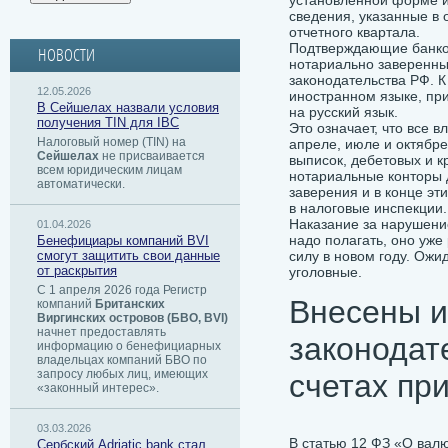
установленной форме и
сведения, указанные в 
отчетного квартала.
Подтверждающие банков
НОВОСТИ
нотариально заверенны
законодательства РФ. 
12.05.2026
иностранном языке, пр
В Сейшелах назвали условия
на русский язык.
получения TIN для IBC
Это означает, что все 
Налоговый номер (TIN) на
апреле, июле и октябр
Сейшелах
не присваивается
выписок, дебетовых и к
всем юридическим лицам
нотариальные конторы д
автоматически.
заверения и в конце эт
в налоговые инспекции.
Наказание за нарушение
01.04.2026
надо полагать, оно уже 
Бенефициары компаний BVI
смогут защитить свои данные
силу в новом году. Ожи
от раскрытия
уголовные.
С 1 апреля 2026 года Регистр
Внесены и
компаний
Британских
Виргинских островов (БВО, BVI)
начнет предоставлять
законодат
информацию о бенефициарных
владельцах компаний БВО по
запросу любых лиц, имеющих
счетах пр
«законный интерес».
03.03.2026
В статью 12 ФЗ «О вал
Сербский ​Adriatic bank стал