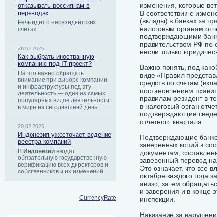
изменения, которые вст
отказывать россиянам в
переводах
В соответствии с измен
(вклады) в банках за п
Речь идет о нерезидентских
налоговым органам отче
счетах
подтверждающими банк
правительством РФ по 
28.02.2026
несли только юридичес
Как выбрать иностранную
компанию под IT-проект?
Важно понять, под како
На что важно обращать
виде «Правил представ
внимание при выборе компании
средств по счетам (вкл
и инфраструктуры под эту
постановлением правите
деятельность — один из самых
правилам резидент в те
популярных видов деятельности
в налоговый орган отче
в мире на сегодняшний день.
подтверждающие сведен
отчетного квартала.
20.02.2026
Индонезия ужесточает ведение
Подтверждающие банков
реестра компаний
заверенных копий в соо
В
Индонезии
вводят
документам, составлен
обязательную государственную
заверенный перевод на 
верификацию всех директоров и
Это означает, что все 
собственников и их изменений.
октябре каждого года з
авизо, затем обращатьс
и заверения и в конце 
CurrencyRate
инспекции.
Наказание за нарушение