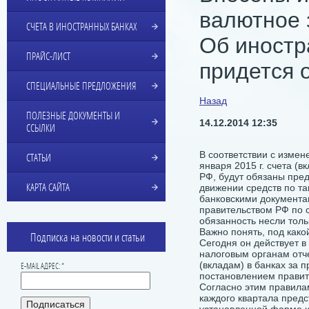
валютное 
СЧЕТА В ИНОСТРАННЫХ БАНКАХ
Об иностр
ПРАЙС-ЛИСТ
придется 
СПЕЦИАЛЬНЫЕ ПРЕДЛОЖЕНИЯ
Назад
ПОЛЕЗНЫЕ ДОКУМЕНТЫ И
14.12.2014 12:35
ССЫЛКИ
В соответствии с изме
СТАТЬИ
января 2015 г. счета (
РФ, будут обязаны пре
КАРТА САЙТА
движении средств по т
банковскими документа
правительством РФ по 
обязанность несли толь
Важно понять, под како
Подписка на новости и статьи
Сегодня он действует 
налоговым органам отче
(вкладам) в банках за
E-MAIL АДРЕС: *
постановлением правите
Согласно этим правилам
каждого квартала предс