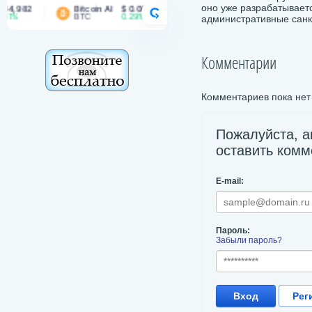
оно уже разрабатываетс
,982
Bitcoin AI
$ 0.00167
Bitcoin Cash
$ 215.98
CRYPTORANK
%
BTC
0.29%
BCH
1.19%
административные санк
Комментарии
Комментариев пока нет
Пожалуйста, а
оставить комм
E-mail:
Пароль:
Забыли пароль?
Вход
Рег