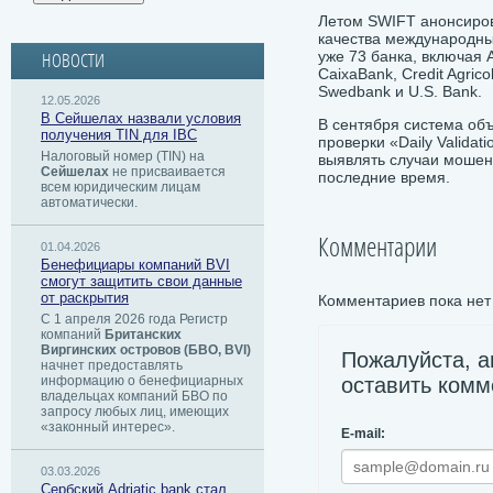
Летом SWIFT анонсиро
качества международны
уже 73 банка, включая A
НОВОСТИ
CaixaBank, Credit Agric
Swedbank и U.S. Bank.
12.05.2026
В Сейшелах назвали условия
В сентября система об
получения TIN для IBC
проверки «Daily Validat
Налоговый номер (TIN) на
выявлять случаи мошенн
Сейшелах
не присваивается
последние время.
всем юридическим лицам
автоматически.
Комментарии
01.04.2026
Бенефициары компаний BVI
смогут защитить свои данные
от раскрытия
Комментариев пока нет
С 1 апреля 2026 года Регистр
компаний
Британских
Виргинских островов (БВО, BVI)
Пожалуйста, а
начнет предоставлять
информацию о бенефициарных
оставить комм
владельцах компаний БВО по
запросу любых лиц, имеющих
«законный интерес».
E-mail:
03.03.2026
Сербский ​Adriatic bank стал