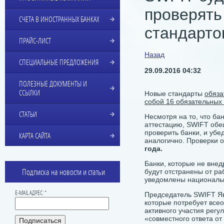
проверять
СЧЕТА В ИНОСТРАННЫХ БАНКАХ
стандарто
ПРАЙС-ЛИСТ
Назад
СПЕЦИАЛЬНЫЕ ПРЕДЛОЖЕНИЯ
29.09.2016 04:32
ПОЛЕЗНЫЕ ДОКУМЕНТЫ И
ССЫЛКИ
Новые стандарты
обяза
собой 16 обязательных
СТАТЬИ
Несмотря на то, что б
аттестацию, SWIFT обе
проверить банки, и убе
КАРТА САЙТА
аналогично. Проверки 
года.
Банки, которые не вне
Подписка на новости и статьи
будут отстранены от ра
уведомлены националь
E-MAIL АДРЕС: *
Председатель SWIFT Ява
которые потребует всео
активного участия регу
«совместного ответа от