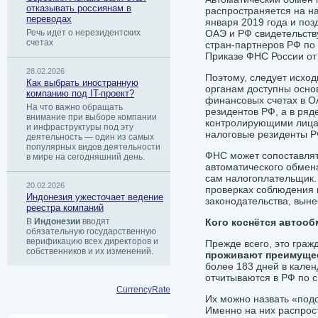
отказывать россиянам в
распространяется на н
переводах
января 2019 года и по
Речь идет о нерезидентских
ОАЭ и РФ свидетельст
счетах
стран-партнеров РФ по
Приказе ФНС России от
28.02.2026
Поэтому, следует исход
Как выбрать иностранную
органам доступны осно
компанию под IT-проект?
финансовых счетах в 
На что важно обращать
резидентов РФ, а в ряд
внимание при выборе компании
контролирующими лица
и инфраструктуры под эту
налоговые резиденты 
деятельность — один из самых
популярных видов деятельности
ФНС может сопоставлят
в мире на сегодняшний день.
автоматического обмена
сам налогоплательщик.
20.02.2026
проверках соблюдения 
Индонезия ужесточает ведение
законодательства, выне
реестра компаний
В
Индонезии
вводят
Кого коснётся автоо
обязательную государственную
верификацию всех директоров и
Прежде всего, это гра
собственников и их изменений.
проживают преимущес
более 183 дней в кален
отчитываются в РФ по 
CurrencyRate
Их можно назвать «под
Именно на них распрос