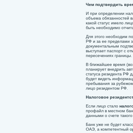
Чем подтвердить вре
И при определении нал
объема обязанностей в
какой статус имело ли
быть необходимо отчит
Для этого необходим п
РФ и за ее пределами 
документальным подтве
выступает паспорт с от
пересечениях границы
В ближайшее время (воз
планирует внедрить ав
статуса резидента РФ 
будет видеть информац
пребывания за рубежом
лицо резидентом РФ.
Налоговое резидентс
Если лицо стало
налог
профайл в местном бан
данными о счете таког
Банк уже не будет клас
ОАЭ, а компетентный о