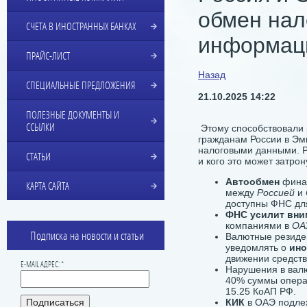
обмен нал
СЧЕТА В ИНОСТРАННЫХ БАНКАХ
информац
ПРАЙС-ЛИСТ
Назад
СПЕЦИАЛЬНЫЕ ПРЕДЛОЖЕНИЯ
21.10.2025 14:22
ПОЛЕЗНЫЕ ДОКУМЕНТЫ И
ССЫЛКИ
Этому способствовали 
гражданам России в Эм
налоговыми данными. Р
СТАТЬИ
и кого это может затрон
Автообмен
фина
КАРТА САЙТА
между
Россией
и
доступны ФНС дл
ФНС усилит вни
компаниями в
ОА
Подписка на новости и статьи
Валютные резиде
уведомлять о
ино
движении средств
E-MAIL АДРЕС: *
Нарушения в валю
40% суммы операц
15.25 КоАП РФ.
КИК
в ОАЭ подлеж