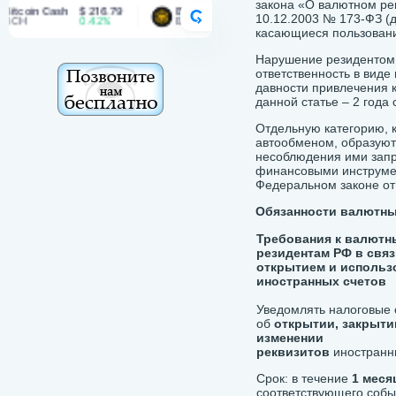
закона «О валютном ре
n Cash
$ 216.79
BNB
$ 601.50
Dogecoin
$ 0.0709
CRYPTORANK
10.12.2003 № 173-ФЗ (д
0.42%
BNB
1.53%
DOGE
1.66%
касающиеся пользован
Нарушение резидентом 
ответственность в виде
давности привлечения 
данной статье – 2 года
Отдельную категорию, к
автообменом, образую
несоблюдения ими запр
финансовыми инструмен
Федеральном законе от
Обязанности валютн
Требования к валют
резидентам РФ в связ
открытием и использ
иностранных счетов
Уведомлять налоговые 
об
открытии, закрыти
изменении
реквизитов
иностранны
Срок: в течение
1 меся
соответствующего собы