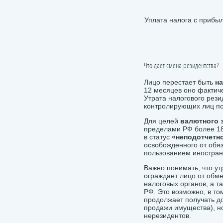
Уплата налога с прибы
Что дает смена резидентства?
Лицо перестает быть
н
12 месяцев оно фактич
Утрата налогового рез
контролирующих лиц п
Для целей
валютного
пределами РФ более 18
в статус
«неподотчетн
освобожденного
от обя
пользованием иностра
Важно понимать, что ут
ограждает лицо от обм
налоговых органов, а т
РФ. Это возможно, в то
продолжает получать д
продажи имущества), н
нерезидентов.