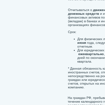
Отчитываться о
движе
денежных средств
и и
финансовых активов по
(вкладам) в банках и и
организациях финансов
Срок:
Для физических л
июня
года, след
отчетным.
Для юридических 
ежеквартально
дней по окончани
квартала.
* Данная обязанность к
иностранных счетов, о
непосредственно на ро
граждан или юридически
счетов, открытых на и
компанию.
На граждан РФ, преб
течение календарного 