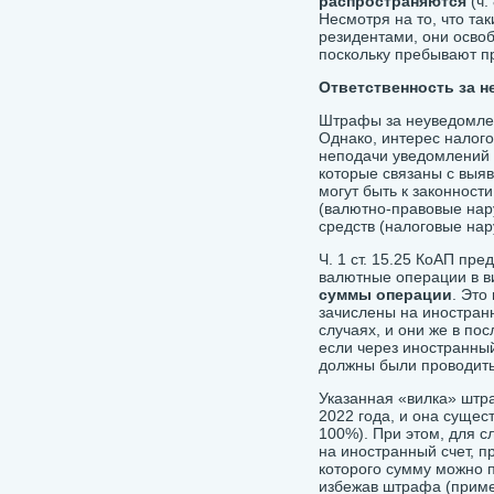
распространяются
(ч.
Несмотря на то, что та
резидентами, они осво
поскольку пребывают п
Ответственность за 
Штрафы за неуведомлен
Однако, интерес налог
неподачи уведомлений 
которые связаны с выя
могут быть к законност
(валютно-правовые нар
средств (налоговые на
Ч. 1 ст. 15.25 КоАП пр
валютные операции в 
суммы операции
. Это
зачислены на иностран
случаях, и они же в по
если через иностранны
должны были проводитьс
Указанная «вилка» штра
2022 года, и она сущес
100%). При этом, для с
на иностранный счет, п
которого сумму можно п
избежав штрафа (примеч