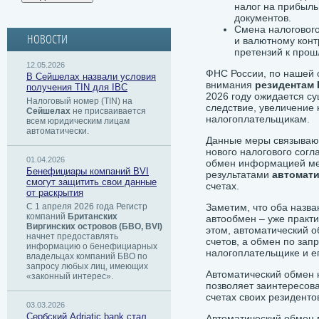
налог на прибыль
документов.
Смена налогового
НОВОСТИ
и валютному конт
претензий к про
12.05.2026
ФНС России, по нашей 
В Сейшелах назвали условия
внимания
резидентам 
получения TIN для IBC
2026 году ожидается су
Налоговый номер (TIN) на
следствие, увеличение 
Сейшелах
не присваивается
налогоплательщикам.
всем юридическим лицам
автоматически.
Данные меры связывают
нового налогового сог
01.04.2026
обмен информацией меж
Бенефициары компаний BVI
результатами
автомати
смогут защитить свои данные
счетах.
от раскрытия
С 1 апреля 2026 года Регистр
Заметим, что оба назв
компаний
Британских
автообмен – уже практ
Виргинских островов (БВО, BVI)
этом, автоматический о
начнет предоставлять
счетов, а обмен по зап
информацию о бенефициарных
налогоплательщике и 
владельцах компаний БВО по
запросу любых лиц, имеющих
Автоматический обмен
«законный интерес».
позволяет заинтересов
счетах своих резиденто
03.03.2026
Сербский ​Adriatic bank стал
Автоматический обмен 