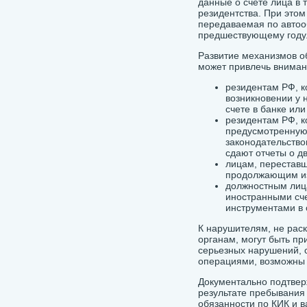
данные о счете лица в 
резидентства. При этом
передаваемая по автооб
предшествующему го
Развитие механизмов 
может привлечь вниман
резидентам РФ, к
возникновении у н
счете в банке ил
резидентам РФ, к
предусмотренную
законодательство
сдают отчеты о д
лицам, перестав
продолжающим из
должностным лиц
иностранными сч
инструментами в 
К нарушителям, не ра
органам, могут быть п
серьезных нарушений, 
операциями, возможны 
Документально подтвер
результате пребывания
обязанности по КИК и в