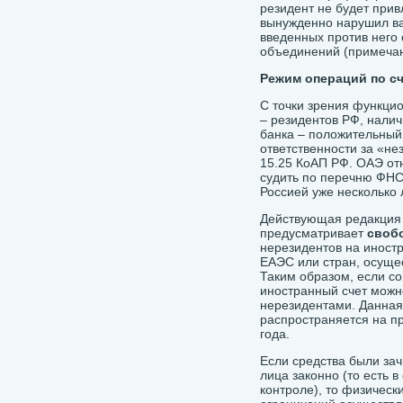
резидент не будет прив
вынужденно нарушил ва
введенных против него 
объединений (примечани
Режим операций по сч
С точки зрения функци
– резидентов РФ, нали
банка – положительный
ответственности за «не
15.25 КоАП РФ. ОАЭ отн
судить по перечню ФНС
Россией уже несколько 
Действующая редакция ч
предусматривает
своб
нерезидентов на иностр
ЕАЭС или стран, осуще
Таким образом, если со
иностранный счет можн
нерезидентами. Данная 
распространяется на п
года.
Если средства были за
лица законно (то есть 
контроле), то физическ