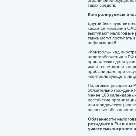
ограничений осуществл
таких средств.
Контролируемые инос
Другой блок чувствите
касается компаний ОА
выступают
налоговые 
также могут поступать
информацией.
«Контроль» над иностр
налогообложения в РФ 
принадлежит доля учас
имеет возможность опр
прибыли даже при отсу
«контролирующего лица
Налоговые резиденты Р
обязательно граждане 
менее 183 календарных 
российские организаци
или юридическое) явля
основные обязанности 
Обязанности налогов
резидентов РФ в связ
участием/контролем 