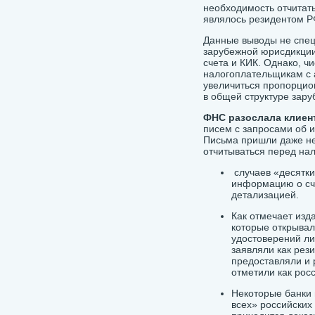
необходимость отчитать
являлось резидентом Р
Данные выводы не спец
зарубежной юрисдикции
счета и КИК. Однако, ч
налогоплательщикам с 
увеличиться пропорцио
в общей структуре зару
ФНС разослала клиент
писем с запросами об и
Письма пришли даже не
отчитываться перед нал
случаев «десятк
информацию о сче
детализацией.
Как отмечает изд
которые открывал
удостоверений ли
заявляли как рез
предоставляли и р
отметили как рос
Некоторые банки
всех» российских