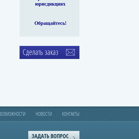
юрисдикциях
99
Ethereum
$ 1,914
Litecoin
$ 45.05
Moner
ETH
2.43%
LTC
0.48%
XMR
Обращайтесь!
Сделать заказ
 ВОЗМОЖНОСТИ
НОВОСТИ
КОНТАКТЫ
ЗАДАТЬ ВОПРОС