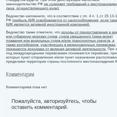
законодательство РФ
не содержит требований о местонахожде
лица, осуществляющего аудит.
Ведомство напомнило, что в соответствии с пп. 4 п. 1 ст. 25.13-
РФ
прибыль КИК освобождается от налогообложения, если так
КИК является активной иностранной компанией.
Ведомство также отметило, что
доходы от предоставления в ар
или субаренду морских судов, судов смешанного (река-море)
плавания или воздушных судов и/или транспортных средств, а
также контейнеров, участвующих в международных перевозках,
признаются доходами от ведения активной деятельности.
При 
под международными перевозками понимаются перевозки, при
которых пункт отправления и/или пункт назначения расположен
пределами территории страны постоянного местонахождения 
Комментарии
Комментариев пока нет
Пожалуйста, авторизуйтесь, чтобы
оставить комментарий.