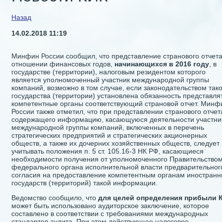
Назад
14.02.2018 11:19
Минфин России сообщил, что представление странового отчета
отношении финансовых годов,
начинающихся в 2016 году
, в
государстве (территории), налоговым резидентом которого
является уполномоченный участник международной группы
компаний, возможно в том случае, если законодательством тако
государства (территории) установлена обязанность представлят
компетентные органы соответствующий страновой отчет. Минф
России также отметил, что при представлении странового отчет
содержащего информацию, касающуюся деятельности участни
международной группы компаний, включенных в перечень
стратегических предприятий и стратегических акционерных
обществ, а также их дочерних хозяйственных обществ, следует
учитывать положения п. 5 ст. 105.16-3 НК РФ, касающиеся
необходимости получения от уполномоченного Правительство
федерального органа исполнительной власти предварительног
согласия на предоставление компетентным органам иностран
государств (территорий) такой информации.
Ведомство сообщило, что
для целей определения прибыли 
может быть использовано аудиторское заключение, которое
составлено в соответствии с требованиями международных
стандартов аудита. При этом действующее налоговое