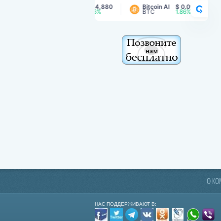
Bitcoin
$ 64,880
Bitcoin AI
$ 0.00169
B
CRY
BTC
1.26%
BTC
1.86%
О К
НАС ПОДДЕРЖИВАЮТ В: