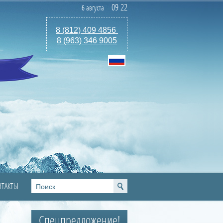
09
:
22
6 августа
8 (812) 409 4856
8 (963) 346 9005
НТАКТЫ
Спецпредложение!