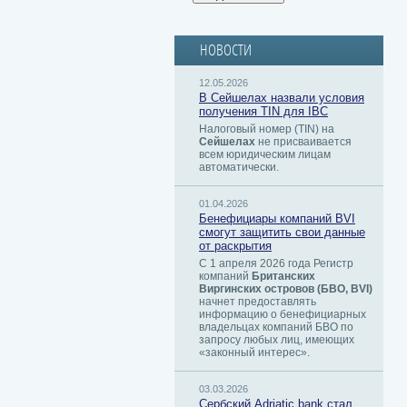
НОВОСТИ
12.05.2026
В Сейшелах назвали условия
получения TIN для IBC
Налоговый номер (TIN) на
Сейшелах
не присваивается
всем юридическим лицам
автоматически.
01.04.2026
Бенефициары компаний BVI
смогут защитить свои данные
от раскрытия
С 1 апреля 2026 года Регистр
компаний
Британских
Виргинских островов (БВО, BVI)
начнет предоставлять
информацию о бенефициарных
владельцах компаний БВО по
запросу любых лиц, имеющих
«законный интерес».
03.03.2026
Сербский ​Adriatic bank стал