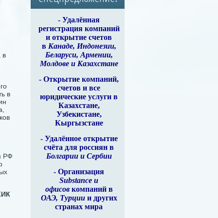
-
Удалённая
регистрация компаний
и открытие счетов
в
Канаде, Индонезии,
Беларуси, Армении,
 в
Молдове и Казахстане
- Открытие компаний,
го
счетов и все
ь в
юридические услуги в
ин
Казахстане,
а,
Узбекистане,
ков
Кыргызстане
- Удалённое открытие
счёта для россиян в
Болгарии и Сербии
м РФ
о
- Организация
ных
Substance и
офисов
компаний в
КИК
ОАЭ, Турции
и других
странах мира