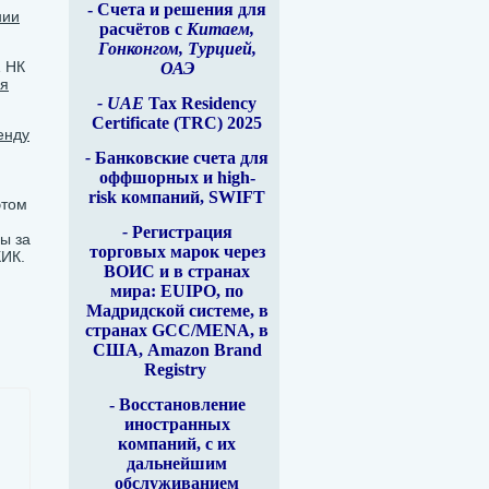
- Счета и решения для
нии
расчётов с
Китаем,
Гонконгом, Турцией,
1 НК
ОАЭ
ая
- UAE
Tax Residency
Certificate (TRC) 2025
енду
-
Банковские счета для
оффшорных и high-
risk компаний, SWIFT
этом
-
Регистрация
ы за
торговых марок через
КИК.
ВОИС и в странах
мира: EUIPO, по
Мадридской системе, в
странах GCC/MENA, в
США, Amazon Brand
Registry
- Восстановление
иностранных
компаний, с их
дальнейшим
обслуживанием