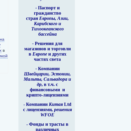
и
-
Паспорт и
гражданство
стран
Европы, Азии,
Карибского и
Тихоокеанского
бассейна
 на
-
Решения для
у
магазинов и торговли
х
в
в
Европе
и других
икой
частях света
-
Компании
Швейцарии, Эстонии,
Мальты, Сальвадора и
др
, в т.ч. с
финансовыми
и
крипто-лицензиями
- Компании
Китая
Ltd
с лицензиями
, решения
WFOE
- Фонды и трасты в
различных