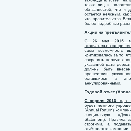
законодательстве нап
таких лиц и наложен
обязанностей, что и 
остаётся неясным, как 
что правительство Вел
более подробные разъя
Акции на предъявител
С 26 мая 2015 г
окончательно запрещен
сама возможность в
критиковалась за то, ч
сохранять полную анон
указанной даты держа
должны быть внесен
прошествии указанн
оставшиеся в ано
аннулированными.
Годовой отчет (
Annua
С апреля 2016
года о
будет немного упроще
(Annual Return) компан
специальную «Декла
Statement). Правила 
строгими, а подават
отчётностью компании.