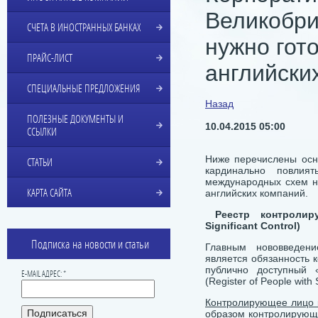
Великобри
СЧЕТА В ИНОСТРАННЫХ БАНКАХ
нужно гот
ПРАЙС-ЛИСТ
английски
СПЕЦИАЛЬНЫЕ ПРЕДЛОЖЕНИЯ
Назад
ПОЛЕЗНЫЕ ДОКУМЕНТЫ И
10.04.2015 05:00
ССЫЛКИ
Ниже перечислены осн
СТАТЬИ
кардинально повлия
международных схем н
КАРТА САЙТА
английских компаний.
Реестр
контроли
Significant Control)
Подписка на новости и статьи
Главным нововведен
является обязанность 
публично доступный 
E-MAIL АДРЕС: *
(Register of People with 
Контролирующее лицо 
образом контролирующ