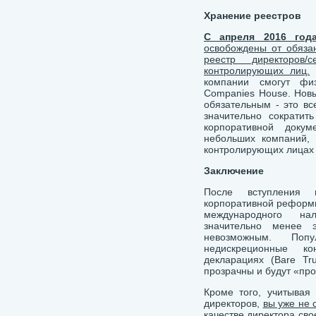
Хранение реестров
С апреля 2016 год
освобождены от обязан
реестр директоров
контролирующих лиц.
В
компании смогут фи
Companies House. Новы
обязательным - это вс
значительно сократит
корпоративной доку
небольших компаний, 
контролирующих лицах к
Заключение
После вступления 
корпоративной реформ
международного на
значительно менее 
невозможным. Поп
недискреционные ко
декларациях (Bare Tru
прозрачны и будут «пр
Кроме того, учитывая
директоров,
вы уже не
качестве директора св