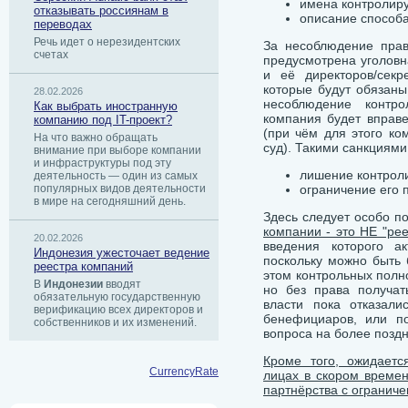
имена контролир
отказывать россиянам в
описание способа
переводах
Речь идет о нерезидентских
За несоблюдение прав
счетах
предусмотрена уголовн
и её директоров/секр
которые будут обязаны
28.02.2026
несоблюдение контр
Как выбрать иностранную
компания будет вправе
компанию под IT-проект?
(при чём для этого ко
На что важно обращать
суд). Такими санкциями
внимание при выборе компании
и инфраструктуры под эту
лишение контроли
деятельность — один из самых
популярных видов деятельности
ограничение его 
в мире на сегодняшний день.
Здесь следует особо п
компании - это НЕ "ре
20.02.2026
введения которого а
Индонезия ужесточает ведение
поскольку можно быть
реестра компаний
этом контрольных полно
В
Индонезии
вводят
но без права получат
обязательную государственную
власти пока отказали
верификацию всех директоров и
бенефициаров, или п
собственников и их изменений.
вопроса на более позд
Кроме того, ожидаетс
CurrencyRate
лицах в скором времен
партнёрства с ограниче