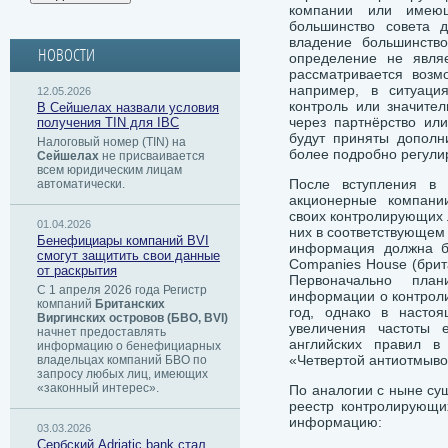
компании или имею
большинство совета д
владение большинство
НОВОСТИ
определение не явля
рассматривается возм
например, в ситуация
12.05.2026
контроль или значите
В Сейшелах назвали условия
через партнёрство или
получения TIN для IBC
будут приняты дополн
Налоговый номер (TIN) на
более подробно регули
Сейшелах
не присваивается
всем юридическим лицам
После вступления в 
автоматически.
акционерные компани
своих контролирующих 
01.04.2026
них в соответствующем
Бенефициары компаний BVI
информация должна бу
смогут защитить свои данные
Companies House (брит
от раскрытия
Первоначально план
С 1 апреля 2026 года Регистр
информации о контроли
компаний
Британских
год, однако в настоя
Виргинских островов (БВО, BVI)
увеличения частоты 
начнет предоставлять
английских правил в
информацию о бенефициарных
«Четвертой антиотмыво
владельцах компаний БВО по
запросу любых лиц, имеющих
«законный интерес».
По аналогии с ныне су
реестр контролирующи
информацию:
03.03.2026
Сербский ​Adriatic bank стал