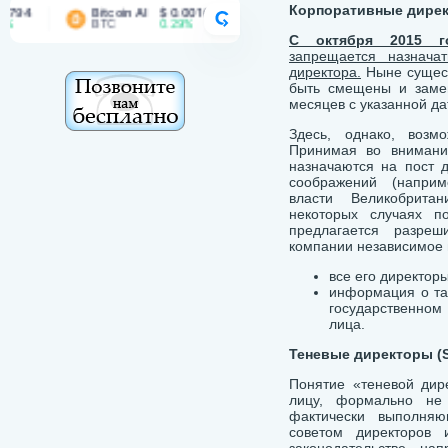
Корпоративные дирек
Bitcoin AI
$ 0.00167
Bitcoin Cash
$ 215.51
B
CRYPTORANK
BTC
0.29%
BCH
1.76%
B
С октября 2015 г
запрещается назнача
директора.
Ныне сущес
быть смещены и замен
месяцев с указанной да
Здесь, однако, возм
Принимая во внимание
назначаются на пост 
соображений (наприм
власти Великобрита
некоторых случаях по
предлагается разреш
компании независимое 
все его директор
информация о та
государственном
лица.
Теневые директоры (
Понятие «теневой дир
лицу, формально не
фактически выполня
советом директоров