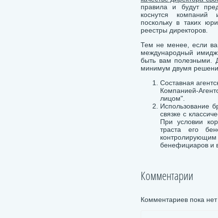
правила и будут пре
коснутся компаний 
поскольку в таких юри
реестры директоров.
Тем не менее, если в
международный имидж,
быть вам полезными. Д
минимум двумя решени
Составная агентс
Компанией-Агенто
лицом".
Использование б
связке с классич
При условии кор
траста его бен
контролирующим
бенефициаров и в
Комментарии
Комментариев пока нет