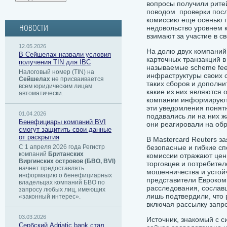
вопросы получили рите
поводом проверки посл
комиссию еще осенью п
НОВОСТИ
недовольство уровнем к
взимают за участие в с
12.05.2026
На долю двух компаний 
В Сейшелах назвали условия
карточных транзакций в
получения TIN для IBC
называемые scheme fee
Налоговый номер (TIN) на
инфраструктуры своих с
Сейшелах
не присваивается
таких сборов и дополни
всем юридическим лицам
какие из них являются 
автоматически.
компании информируют 
эти уведомления понят
01.04.2026
подавались ли на них ж
Бенефициары компаний BVI
они реагировали на об
смогут защитить свои данные
от раскрытия
В Mastercard Reuters з
С 1 апреля 2026 года Регистр
безопасные и гибкие сп
компаний
Британских
комиссии отражают ценн
Виргинских островов (БВО, BVI)
торговцев и потребите
начнет предоставлять
мошенничества и устой
информацию о бенефициарных
представители Евроком
владельцах компаний БВО по
расследования, сославш
запросу любых лиц, имеющих
лишь подтвердили, что
«законный интерес».
включая рассылку запр
03.03.2026
Источник, знакомый с с
Сербский ​Adriatic bank стал