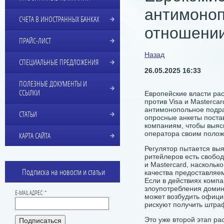
антимоноп
СЧЕТА В ИНОСТРАННЫХ БАНКАХ
отношении
ПРАЙС-ЛИСТ
Назад
СПЕЦИАЛЬНЫЕ ПРЕДЛОЖЕНИЯ
26.05.2025 16:33
ПОЛЕЗНЫЕ ДОКУМЕНТЫ И
ССЫЛКИ
Европейские власти р
против Visa и Mastercar
антимонопольное подр
СТАТЬИ
опросные анкеты поста
компаниям, чтобы выяс
оператора своим полож
КАРТА САЙТА
Регулятор пытается выя
ритейлеров есть свобод
и Mastercard, наскольк
Подписка на новости и статьи
качества предоставляем
Если в действиях комп
злоупотребления доми
E-MAIL АДРЕС: *
может возбудить офици
рискуют получить штраф
Это уже второй этап р