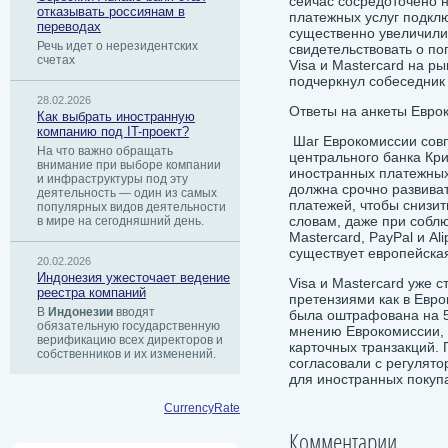
сейчас сосредоточено н
отказывать россиянам в
платежных услуг подклю
переводах
существенно увеличили
Речь идет о нерезидентских
свидетельствовать о п
счетах
Visa и Mastercard на р
подчеркнул собеседник 
28.02.2026
Ответы на анкеты Евро
Как выбрать иностранную
компанию под IT-проект?
Шаг Еврокомиссии совп
На что важно обращать
центрального банка Кри
внимание при выборе компании
иностранных платежных
и инфраструктуры под эту
должна срочно развива
деятельность — один из самых
платежей, чтобы снизит
популярных видов деятельности
словам, даже при соблю
в мире на сегодняшний день.
Mastercard, PayPal и Al
существует европейская
20.02.2026
Индонезия ужесточает ведение
Visa и Mastercard уже 
реестра компаний
претензиями как в Европ
В
Индонезии
вводят
была оштрафована на 5
обязательную государственную
мнению Еврокомиссии, 
верификацию всех директоров и
карточных транзакций. 
собственников и их изменений.
согласовали с регулят
для иностранных покуп
CurrencyRate
Комментарии