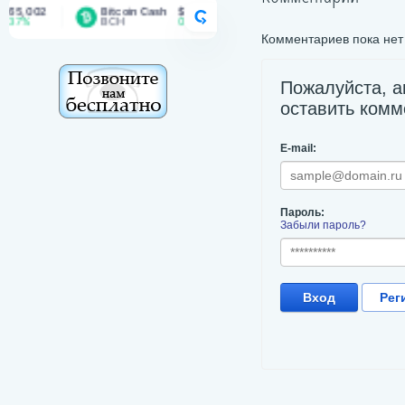
,002
Bitcoin Cash
$ 217.01
BNB
$ 603.88
Do
CRYPTORANK
7%
BCH
0.74%
BNB
2.06%
DO
Комментариев пока нет
Пожалуйста, а
оставить комм
E-mail:
Пароль:
Забыли пароль?
Вход
Рег