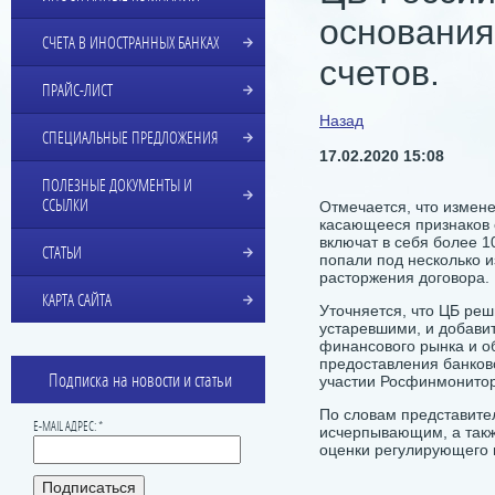
основания
СЧЕТА В ИНОСТРАННЫХ БАНКАХ
счетов.
ПРАЙС-ЛИСТ
Назад
СПЕЦИАЛЬНЫЕ ПРЕДЛОЖЕНИЯ
17.02.2020 15:08
ПОЛЕЗНЫЕ ДОКУМЕНТЫ И
ССЫЛКИ
Отмечается, что измен
касающееся признаков 
включат в себя более 1
СТАТЬИ
попали под несколько и
расторжения договора.
КАРТА САЙТА
Уточняется, что ЦБ реш
устаревшими, и добави
финансового рынка и о
предоставления банковс
Подписка на новости и статьи
участии Росфинмонитор
По словам представител
E-MAIL АДРЕС: *
исчерпывающим, а такж
оценки регулирующего 