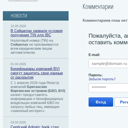
Комментарии
НОВОСТИ
Комментариев пока нет
12.05.2026
В Сейшелах назвали условия
Пожалуйста, а
получения TIN для IBC
Налоговый номер (TIN) на
оставить комм
Сейшелах
не присваивается
всем юридическим лицам
автоматически.
E-mail:
01.04.2026
Бенефициары компаний BVI
смогут защитить свои данные
Пароль:
от раскрытия
Забыли пароль?
С 1 апреля 2026 года Регистр
компаний
Британских
Виргинских островов (БВО, BVI)
начнет предоставлять
информацию о бенефициарных
Вход
Рег
владельцах компаний БВО по
запросу любых лиц, имеющих
«законный интерес».
03.03.2026
Сербский ​Adriatic bank стал